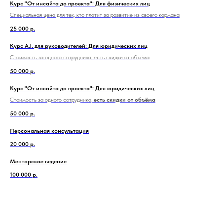
Курс "От инсайта до проекта": Для физических лиц
Специальная цена для тех, кто платит за развитие из своего кармана
25 000
р.
Курс A.I. для руководителей: Для юридических лиц
Стоимость за одного сотрудника, есть скидки от объёма
50 000
р.
Курс "От инсайта до проекта": Для юридических лиц
Стоимость за одного сотрудника,
есть скидки от объёма
50 000
р.
Персональная консультация
20 000
р.
Менторское ведение
100 000
р.