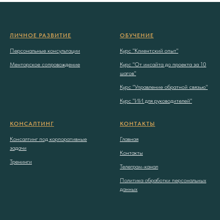
ЛИЧНОЕ РАЗВИТИЕ
ОБУЧЕНИЕ
Персональные консультации
Курс "Клиентский опыт"
Менторское сопровождение
Курс "От инсайта до проекта за 10
шагов"
Курс "Управление обратной связью"
Курс "ИИ для руководителей"
КОНСАЛТИНГ
КОНТАКТЫ
Консалтинг под корпоративные
Главная
задачи
Контакты
Тренинги
Телеграм-канал
Политика обработки персональных
данных