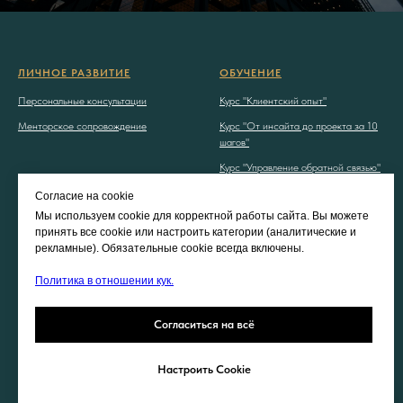
ЛИЧНОЕ РАЗВИТИЕ
ОБУЧЕНИЕ
Персональные консультации
Курс "Клиентский опыт"
Менторское сопровождение
Курс "От инсайта до проекта за 10
шагов"
Курс "Управление обратной связью"
Курс "ИИ для руководителей"
Согласие на cookie
Мы используем cookie для корректной работы сайта. Вы можете
принять все cookie или настроить категории (аналитические и
КОНСАЛТИНГ
КОНТАКТЫ
рекламные). Обязательные cookie всегда включены.
Консалтинг под корпоративные
Главная
задачи
Политика в отношении кук.
Контакты
Тренинги
Телеграм-канал
Согласиться на всё
Политика обработки персональных
данных
Настроить Cookie