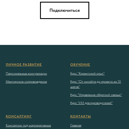
Подключиться
ЛИЧНОЕ РАЗВИТИЕ
ОБУЧЕНИЕ
Персональные консультации
Курс "Клиентский опыт"
Менторское сопровождение
Курс "От инсайта до проекта за 10
шагов"
Курс "Управление обратной связью"
Курс "ИИ для руководителей"
КОНСАЛТИНГ
КОНТАКТЫ
Консалтинг под корпоративные
Главная