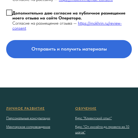
Дополнительно даю согласие на публичное размещение
моего отзыва на сайте Оператора.
Согласие на размещение отзыва —
https://rnokhrin.ru/review-
consent
Отправить и получить материалы
ЛИЧНОЕ РАЗВИТИЕ
ОБУЧЕНИЕ
Персональные консультации
Курс "Клиентский опыт"
Менторское сопровождение
Курс "От инсайта до проекта за 10
шагов"